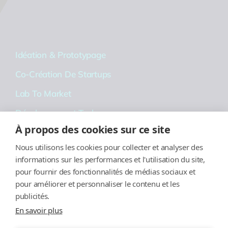
Idéation & Prototypage
Co-Création De Startups
Lab To Market
Développement Tech.
À propos des cookies sur ce site
Stratégie De Validation
Nous utilisons les cookies pour collecter et analyser des
Financements
informations sur les performances et l'utilisation du site,
pour fournir des fonctionnalités de médias sociaux et
Social
pour améliorer et personnaliser le contenu et les
publicités.
En savoir plus