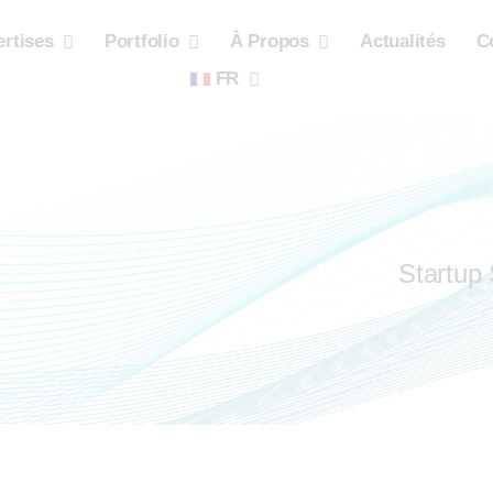
rtises
Portfolio
À Propos
Actualités
C
FR
Startup 