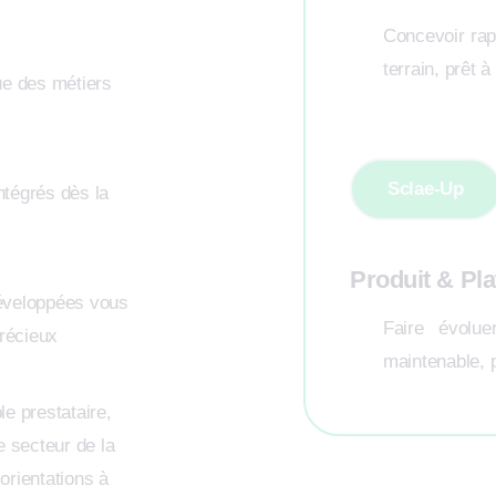
Concevoir rapi
terrain, prêt à
ue des métiers
Sclae-Up
ntégrés dès la
Produit & Pl
développées vous
Faire évolu
récieux
maintenable, p
 prestataire,
 secteur de la
orientations à